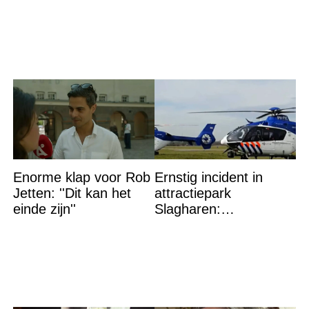
vermiste
in bed aantrof,
Enorme klap voor Rob
Ernstig incident in
Jetten: ''Dit kan het
attractiepark
einde zijn''
Slagharen:
Politiehelikopter de
lucht in