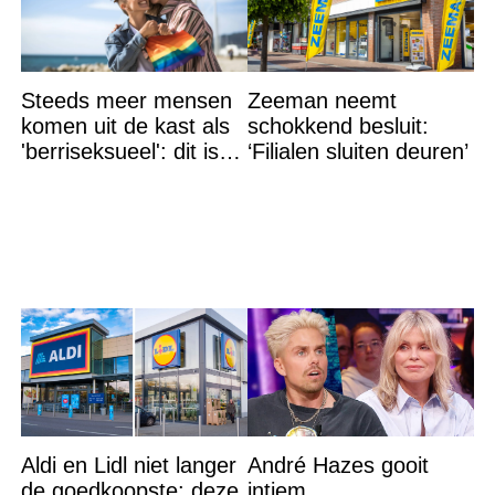
Steeds meer mensen
Zeeman neemt
komen uit de kast als
schokkend besluit:
'berriseksueel': dit is
‘Filialen sluiten deuren’
wat het betekent
Aldi en Lidl niet langer
André Hazes gooit
de goedkoopste: deze
intiem