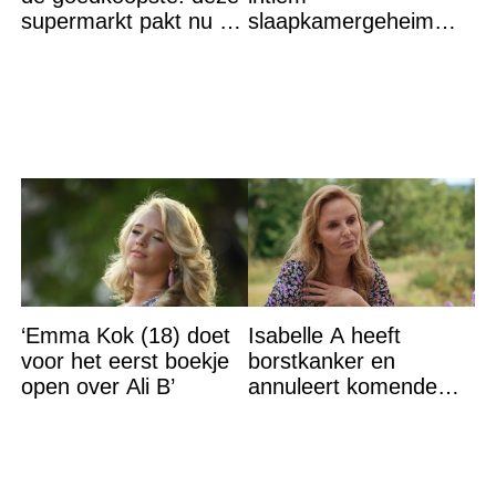
supermarkt pakt nu de
slaapkamergeheim
winst en zijn
van Bridget Maasland
goedkoper
op straat
‘Emma Kok (18) doet
Isabelle A heeft
voor het eerst boekje
borstkanker en
open over Ali B’
annuleert komende
optredens: “Het is heel
erg”