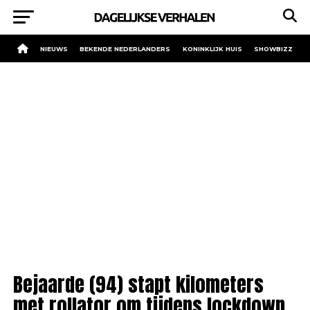
NIEUWS
BEKENDE NEDERLANDERS
KONINKLIJK HUIS
SHOWBIZZ
Bejaarde (94) stapt kilometers
met rollator om tijdens lockdown