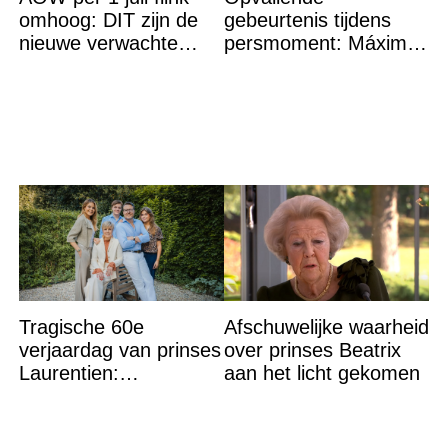
omhoog: DIT zijn de
gebeurtenis tijdens
nieuwe verwachte
persmoment: Máxima
bedragen
grijpt in
Tragische 60e
Afschuwelijke waarheid
verjaardag van prinses
over prinses Beatrix
Laurentien:
aan het licht gekomen
‘Hartverscheurend’