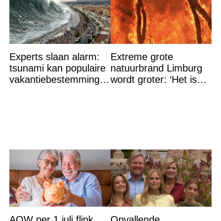
Experts slaan alarm:
Extreme grote
tsunami kan populaire
natuurbrand Limburg
vakantiebestemming
wordt groter: ‘Het is
binnen 21 minuten
erger dan verwacht’
bereiken
AOW per 1 juli flink
Opvallende