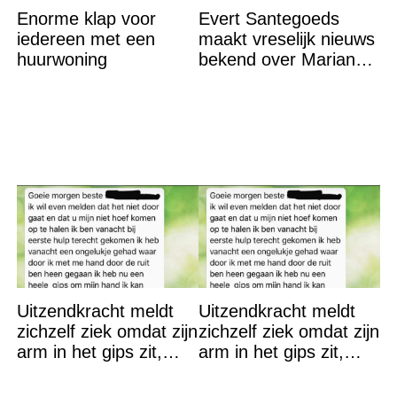
Enorme klap voor
Evert Santegoeds
iedereen met een
maakt vreselijk nieuws
huurwoning
bekend over Marianne
Weber
Uitzendkracht meldt
Uitzendkracht meldt
zichzelf ziek omdat zijn
zichzelf ziek omdat zijn
arm in het gips zit,
arm in het gips zit,
maar hij had misschien
maar hij had misschien
toch beter een
toch beter een