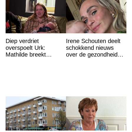
Diep verdriet
Irene Schouten deelt
overspoelt Urk:
schokkend nieuws
Mathilde breekt
over de gezondheid
helemaal – ‘Ik kan dit
van haar zoon:
niet nóg eens aan’
'Alsjeblieft, red het
kind'