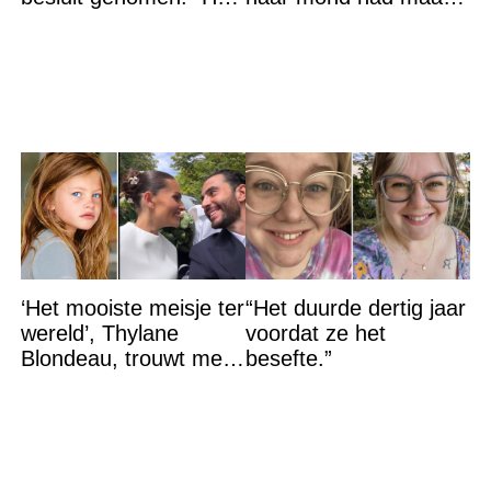
is voorbij”
de waarheid sloeg
iedereen met stomheid
‘Het mooiste meisje ter
“Het duurde dertig jaar
wereld’, Thylane
voordat ze het
Blondeau, trouwt met
besefte.”
een Franse dj tijdens
een sprookjesachtige