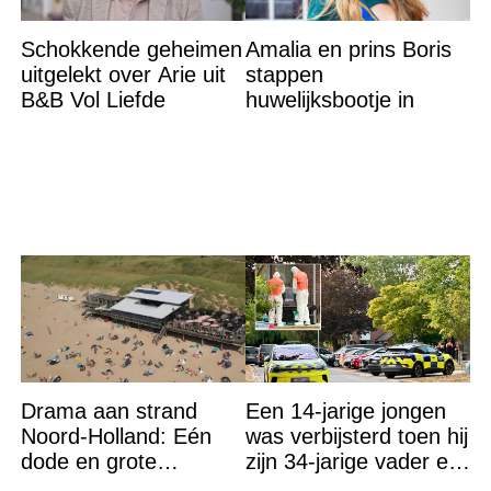
Schokkende geheimen
Amalia en prins Boris
uitgelekt over Arie uit
stappen
B&B Vol Liefde
huwelijksbootje in
Drama aan strand
Een 14-jarige jongen
Noord-Holland: Eén
was verbijsterd toen hij
dode en grote
zijn 34-jarige vader en
zoektocht naar
30-jarige moeder dood