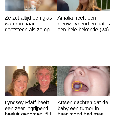
Ze zet altijd een glas
Amalia heeft een
water in haar
nieuwe vriend en dat is
gootsteen als ze op
een hele bekende (24)
vakantie gaat. De
reden? Ik ga dit ook
doen…
Lyndsey Pfaff heeft
Artsen dachten dat de
een zeer ingrijpend
baby een tumor in
besluit genomen: “Het
haar mond had maar