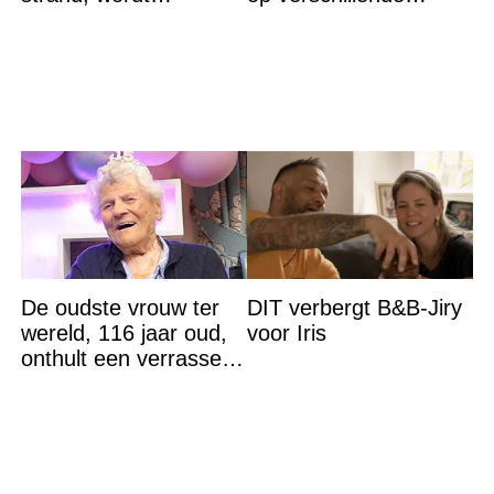
neergemaaid
plaatsen in Rotterdam
De oudste vrouw ter
DIT verbergt B&B-Jiry
wereld, 116 jaar oud,
voor Iris
onthult een verrassend
geheim voor haar
lange leven