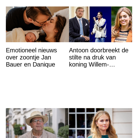
Emotioneel nieuws
Antoon doorbreekt de
over zoontje Jan
stilte na druk van
Bauer en Danique
koning Willem-
Alexander na gedurfde
beslissing rond prinses
Alexia