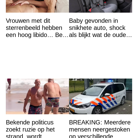
Vrouwen met dit
Baby gevonden in
sterrenbeeld hebben
snikhete auto, shock
een hoog libido… Ben
als blijkt wat de ouders
jij het?
aan het doen zijn
Bekende politicus
BREAKING: Meerdere
zoekt ruzie op het
mensen neergestoken
strand, wordt
op verschillende