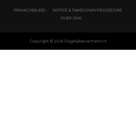
PRIVACYBELEID
NOTICE & TAKEDOWN PROCEDURE
OVER ONS
Copyright © 2026 Dagelijkseverhalen.nl