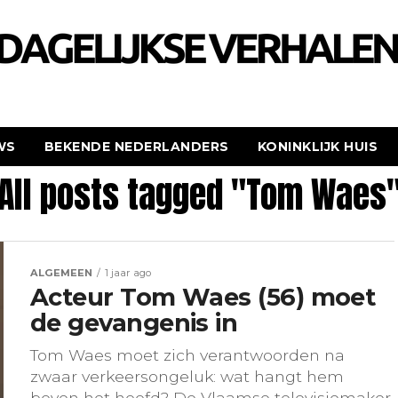
WS
BEKENDE NEDERLANDERS
KONINKLIJK HUIS
All posts tagged "Tom Waes
ALGEMEEN
1 jaar ago
Acteur Tom Waes (56) moet
de gevangenis in
Tom Waes moet zich verantwoorden na
zwaar verkeersongeluk: wat hangt hem
boven het hoofd? De Vlaamse televisiemaker