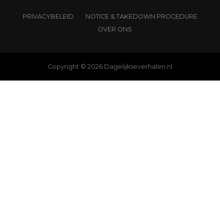
PRIVACYBELEID
NOTICE & TAKEDOWN PROCEDURE
OVER ONS
Copyright © 2026 Dagelijkseverhalen.nl