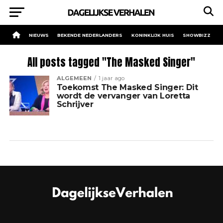
NIEUWS
BEKENDE NEDERLANDERS
KONINKLIJK HUIS
SHOWBIZZ
All posts tagged "The Masked Singer"
ALGEMEEN
1 jaar ago
Toekomst The Masked Singer: Dit
wordt de vervanger van Loretta
Schrijver