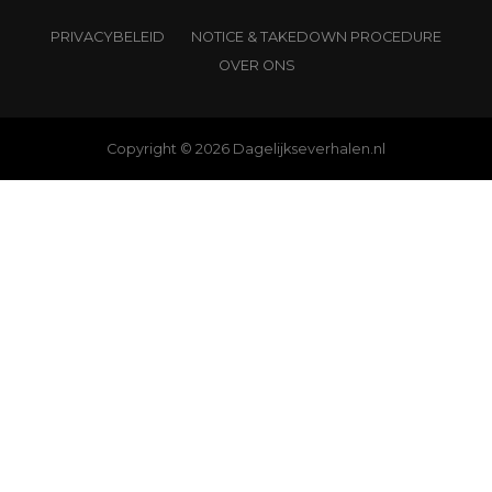
PRIVACYBELEID
NOTICE & TAKEDOWN PROCEDURE
OVER ONS
Copyright © 2026 Dagelijkseverhalen.nl