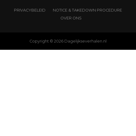
PRIVACYBELEID
NOTICE & TAKEDOWN PROCEDURE
OVER ONS
Copyright © 2026 Dagelijkseverhalen.nl