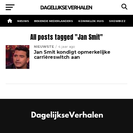
NIEUWS
BEKENDE NEDERLANDERS
KONINKLIJK HUIS
SHOWBIZZ
All posts tagged "Jan Smit"
NIEUWSTE
4 jaar ago
Jan Smit kondigt opmerkelijke
carrièreswitch aan