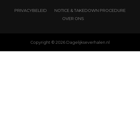
PRIVACYBELEID
NOTICE & TAKEDOWN PROCEDURE
OVER ONS
Copyright © 2026 Dagelijkseverhalen.nl