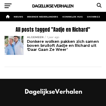
NIEUWS
BEKENDE NEDERLANDERS
KONINKLIJK HUIS
SHOWBIZZ
All posts tagged "Aadje en Richard"
ALGEMEEN
1 jaar ago
Donkere wolken pakken zich samen
boven bruiloft Aadje en Richard uit
‘Daar Gaan Ze Weer’