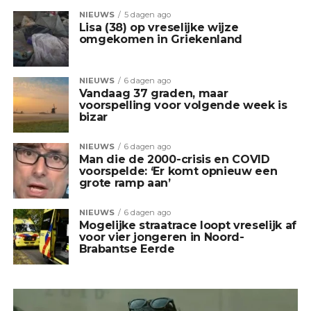
NIEUWS
5 dagen ago
Lisa (38) op vreselijke wijze
omgekomen in Griekenland
NIEUWS
6 dagen ago
Vandaag 37 graden, maar
voorspelling voor volgende week is
bizar
NIEUWS
6 dagen ago
Man die de 2000-crisis en COVID
voorspelde: ‘Er komt opnieuw een
grote ramp aan’
NIEUWS
6 dagen ago
Mogelijke straatrace loopt vreselijk af
voor vier jongeren in Noord-
Brabantse Eerde