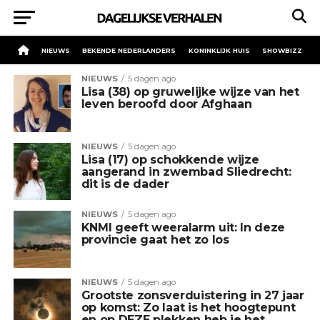
NIEUWS
BEKENDE NEDERLANDERS
KONINKLIJK HUIS
SHOWBIZZ
NIEUWS
5 dagen ago
Lisa (38) op gruwelijke wijze van het
leven beroofd door Afghaan
NIEUWS
5 dagen ago
Lisa (17) op schokkende wijze
aangerand in zwembad Sliedrecht:
dit is de dader
NIEUWS
5 dagen ago
KNMI geeft weeralarm uit: In deze
provincie gaat het zo los
NIEUWS
5 dagen ago
Grootste zonsverduistering in 27 jaar
op komst: Zo laat is het hoogtepunt
en op DEZE plekken heb je het