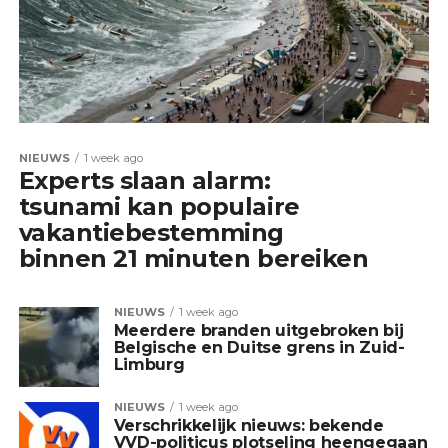
NIEUWS
1 week ago
Experts slaan alarm:
tsunami kan populaire
vakantiebestemming
binnen 21 minuten bereiken
NIEUWS
1 week ago
Meerdere branden uitgebroken bij
Belgische en Duitse grens in Zuid-
Limburg
NIEUWS
1 week ago
Verschrikkelijk nieuws: bekende
VVD-politicus plotseling heengegaan