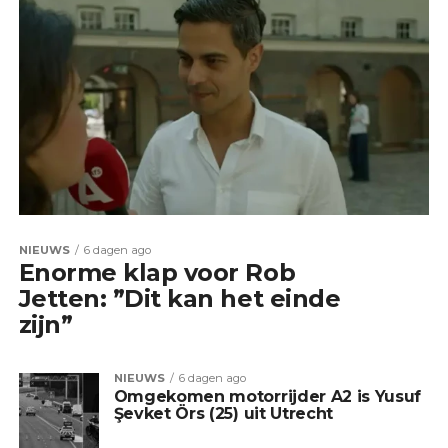
NIEUWS
6 dagen ago
Enorme klap voor Rob
Jetten: ”Dit kan het einde
zijn”
NIEUWS
6 dagen ago
Omgekomen motorrijder A2 is Yusuf
Şevket Örs (25) uit Utrecht