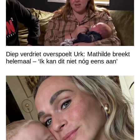
Diep verdriet overspoelt Urk: Mathilde breekt
helemaal – ‘Ik kan dit niet nóg eens aan’