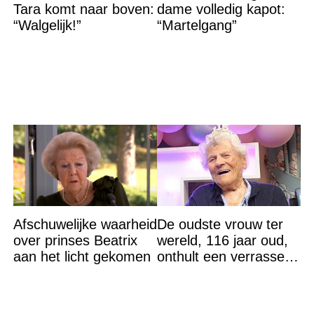
Tara komt naar boven:
dame volledig kapot:
“Walgelijk!”
“Martelgang”
Afschuwelijke waarheid
De oudste vrouw ter
over prinses Beatrix
wereld, 116 jaar oud,
aan het licht gekomen
onthult een verrassend
geheim voor haar
lange leven