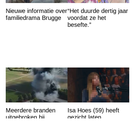
Nieuwe informatie over
“Het duurde dertig jaar
familiedrama Brugge
voordat ze het
besefte.”
Meerdere branden
Isa Hoes (59) heeft
uitgebroken bij
gezicht laten
Belgische en Duitse
verbouwen en toont
grens in Zuid-Limburg
resultaat, volgers