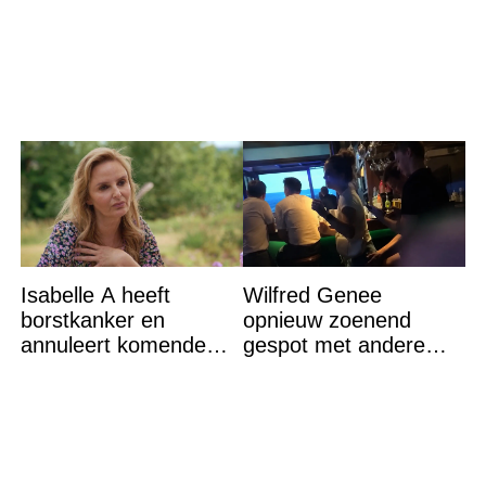
winst en zijn
grijpt in
goedkoper
Isabelle A heeft
Wilfred Genee
borstkanker en
opnieuw zoenend
annuleert komende
gespot met andere
optredens: “Het is heel
vrouw en ze is een
erg”
hele bekende