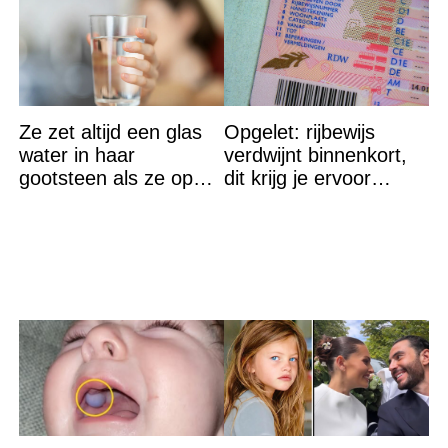
Ze zet altijd een glas
Opgelet: rijbewijs
water in haar
verdwijnt binnenkort,
gootsteen als ze op
dit krijg je ervoor
vakantie gaat. De
terug…
reden? Ik ga dit ook
doen…