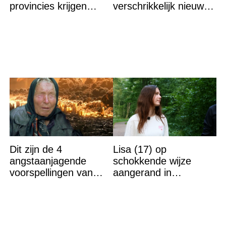
provincies krijgen
verschrikkelijk nieuws:
straks als eerst de
“We waren te laat…”
volle laag
Dit zijn de 4
Lisa (17) op
angstaanjagende
schokkende wijze
voorspellingen van
aangerand in
Baba Vanga voor de
zwembad Sliedrecht:
rest van dit jaar
dit is de dader