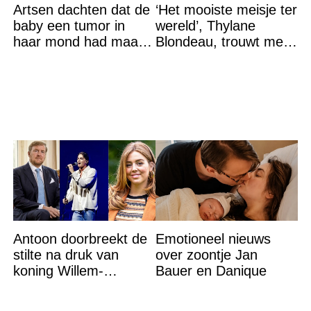
Artsen dachten dat de
‘Het mooiste meisje ter
baby een tumor in
wereld’, Thylane
haar mond had maar
Blondeau, trouwt met
de waarheid sloeg
een Franse dj tijdens
iedereen met stomheid
een sprookjesachtige
Antoon doorbreekt de
Emotioneel nieuws
stilte na druk van
over zoontje Jan
koning Willem-
Bauer en Danique
Alexander na gedurfde
beslissing rond prinses