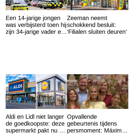
Een 14-jarige jongen
Zeeman neemt
was verbijsterd toen hij
schokkend besluit:
zijn 34-jarige vader en
‘Filialen sluiten deuren’
30-jarige moeder dood
in bed aantrof,
Aldi en Lidl niet langer
Opvallende
de goedkoopste: deze
gebeurtenis tijdens
supermarkt pakt nu de
persmoment: Máxima