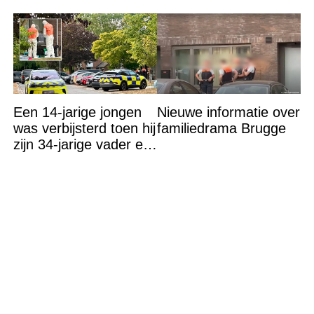
Een 14-jarige jongen
Nieuwe informatie over
was verbijsterd toen hij
familiedrama Brugge
zijn 34-jarige vader en
30-jarige moeder dood
in bed aantrof,