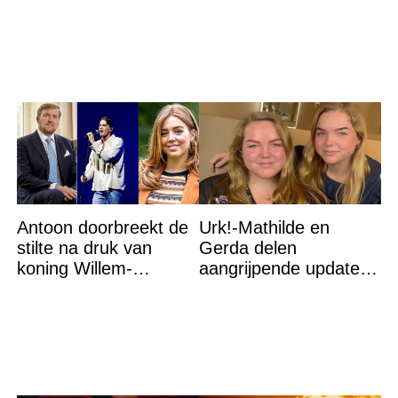
Antoon doorbreekt de
Urk!-Mathilde en
stilte na druk van
Gerda delen
koning Willem-
aangrijpende update
Alexander na gedurfde
na flinke
beslissing rond prinses
gezondheidsklap
Alexia