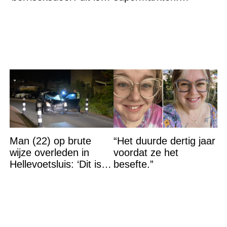
wat het betekent
Glasdeeltjes aanwezig
in dit product
Man (22) op brute
“Het duurde dertig jaar
wijze overleden in
voordat ze het
Hellevoetsluis: ‘Dit is
besefte.”
gewoon een
moordaanslag’