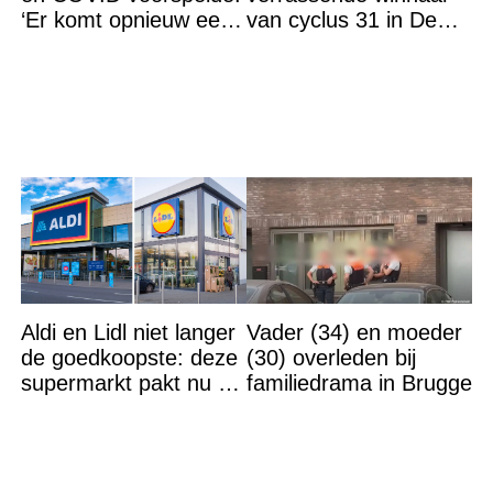
‘Er komt opnieuw een
van cyclus 31 in De
grote ramp aan’
Bondgenoten
Aldi en Lidl niet langer
Vader (34) en moeder
de goedkoopste: deze
(30) overleden bij
supermarkt pakt nu de
familiedrama in Brugge
winst en zijn
goedkoper