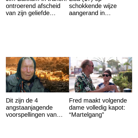
ontroerend afscheid
schokkende wijze
van zijn geliefde
aangerand in
Bettina Holwerda
zwembad Sliedrecht:
dit is de dader
Dit zijn de 4
Fred maakt volgende
angstaanjagende
dame volledig kapot:
voorspellingen van
“Martelgang”
Baba Vanga voor de
rest van dit jaar