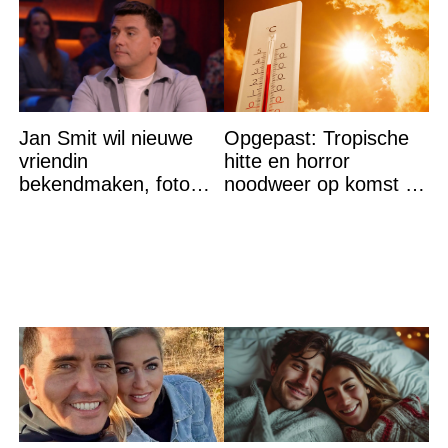
Jan Smit wil nieuwe
Opgepast: Tropische
vriendin
hitte en horror
bekendmaken, foto
noodweer op komst –
van etentje bewerkt
let op jezelf
met AI