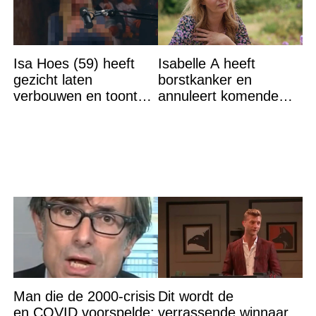
Isa Hoes (59) heeft
Isabelle A heeft
gezicht laten
borstkanker en
verbouwen en toont
annuleert komende
resultaat, volgers
optredens: “Het is heel
schrikken
erg”
Man die de 2000-crisis
Dit wordt de
en COVID voorspelde:
verrassende winnaar