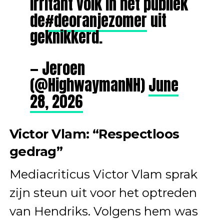
Irritant volk in het publiek
de
#deoranjezomer
uit
geknikkerd.
— Jeroen
(@HighwaymanNH)
June
28, 2026
Victor Vlam: “Respectloos
gedrag”
Mediacriticus Victor Vlam sprak
zijn steun uit voor het optreden
van Hendriks. Volgens hem was