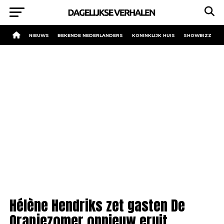
NIEUWS
BEKENDE NEDERLANDERS
KONINKLIJK HUIS
SHOWBIZZ
Hélène Hendriks zet gasten De
Oranjezomer opnieuw eruit