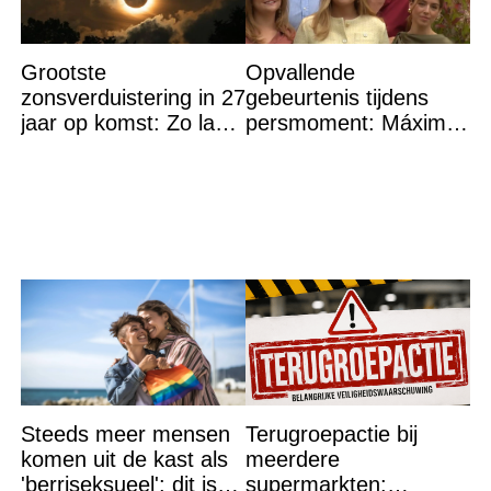
Grootste
Opvallende
zonsverduistering in 27
gebeurtenis tijdens
jaar op komst: Zo laat
persmoment: Máxima
is het hoogtepunt en
grijpt in
op DEZE plekken heb
je het
Steeds meer mensen
Terugroepactie bij
komen uit de kast als
meerdere
'berriseksueel': dit is
supermarkten: