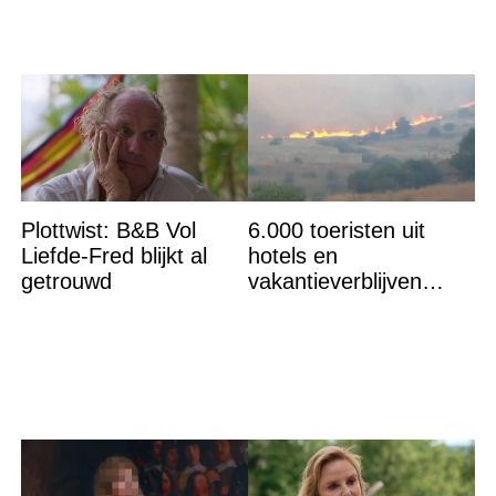
Plottwist: B&B Vol
6.000 toeristen uit
Liefde-Fred blijkt al
hotels en
getrouwd
vakantieverblijven
gehaald: ''Vuur niet
meer te bestrijden''