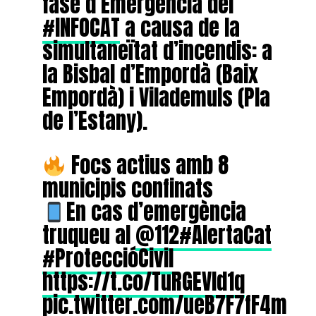
fase d’Emergència del
#INFOCAT
a causa de la
simultaneïtat d’incendis: a
la Bisbal d’Empordà (Baix
Empordà) i Vilademuls (Pla
de l’Estany).
Focs actius amb 8
municipis confinats
En cas d’emergència
truqueu al
@112
#AlertaCat
#ProteccióCivil
https://t.co/TuRGEVId1q
pic.twitter.com/ueB7F7fF4m