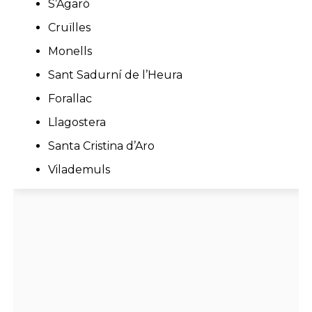
S’Agaró
Cruïlles
Monells
Sant Sadurní de l’Heura
Forallac
Llagostera
Santa Cristina d’Aro
Vilademuls