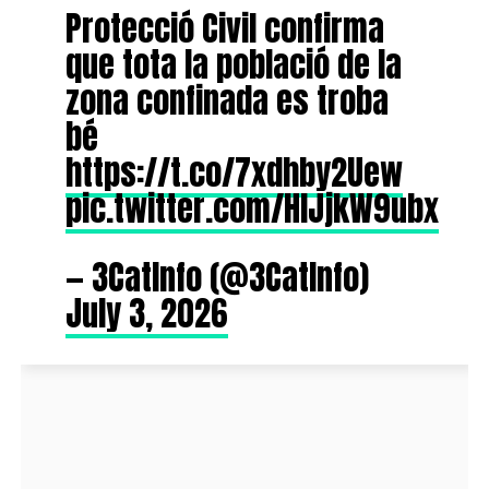
Protecció Civil confirma
que tota la població de la
zona confinada es troba
bé
https://t.co/7xdhby2Uew
pic.twitter.com/HIJjkW9ubx
— 3CatInfo (@3CatInfo)
July 3, 2026