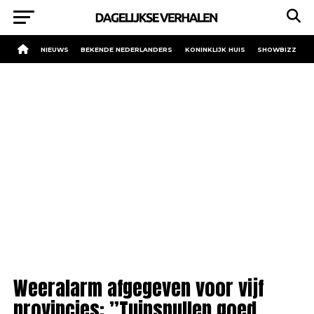
NIEUWS
BEKENDE NEDERLANDERS
KONINKLIJK HUIS
SHOWBIZZ
Weeralarm afgegeven voor vijf
provincies: ”Tuinspullen goed