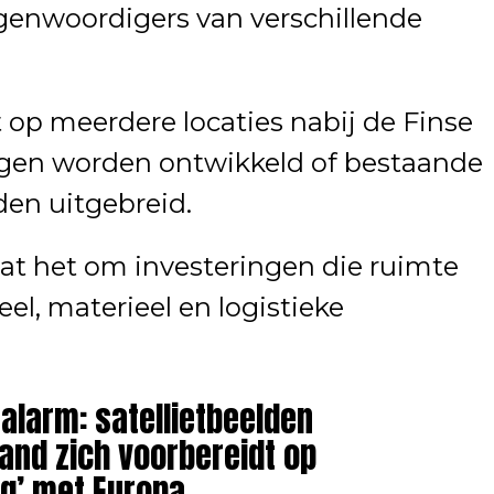
egenwoordigers van verschillende
at op meerdere locaties nabij de Finse
ngen worden ontwikkeld of bestaande
den uitgebreid.
at het om investeringen die ruimte
el, materieel en logistieke
 alarm: satellietbeelden
land zich voorbereidt op
og’ met Europa