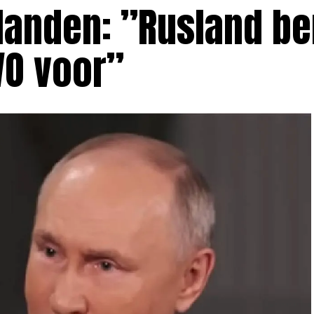
landen: ”Rusland be
VO voor”