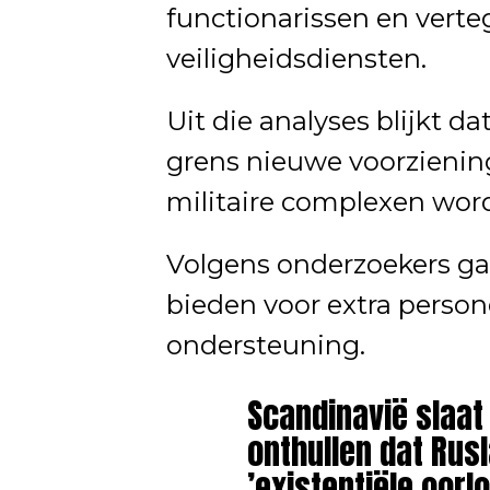
functionarissen en vert
veiligheidsdiensten.
Uit die analyses blijkt d
grens nieuwe voorzieni
militaire complexen wor
Volgens onderzoekers ga
bieden voor extra persone
ondersteuning.
Scandinavië slaat
onthullen dat Rus
’existentiële oorl