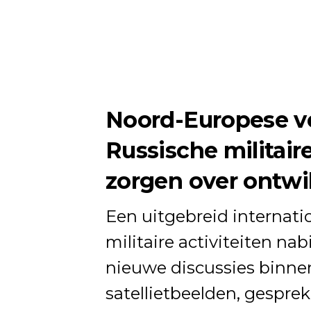
Noord-Europese ve
Russische militai
zorgen over ontw
Een uitgebreid internati
militaire activiteiten na
nieuwe discussies binnen
satellietbeelden, gespre