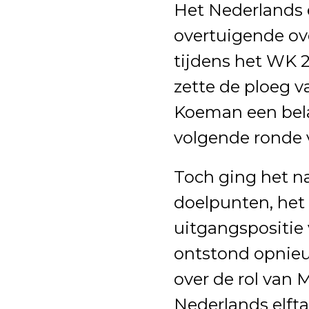
Het Nederlands e
overtuigende o
tijdens het WK 2
zette de ploeg 
Koeman een bela
volgende ronde 
Toch ging het na
doelpunten, het 
uitgangspositie 
ontstond opnieu
over de rol van
Nederlands elftal