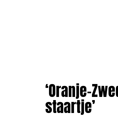
‘Oranje-Zwed
staartje’