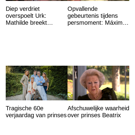
Diep verdriet
Opvallende
overspoelt Urk:
gebeurtenis tijdens
Mathilde breekt
persmoment: Máxima
helemaal – ‘Ik kan dit
grijpt in
niet nóg eens aan’
Tragische 60e
Afschuwelijke waarheid
verjaardag van prinses
over prinses Beatrix
Laurentien:
aan het licht gekomen
‘Hartverscheurend’