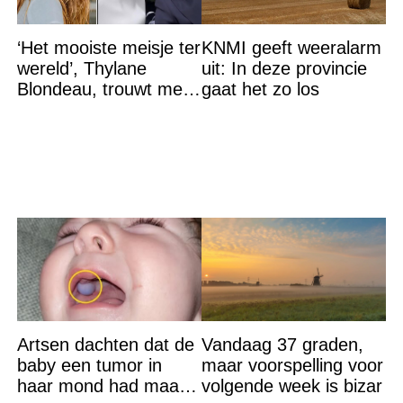
‘Het mooiste meisje ter
KNMI geeft weeralarm
wereld’, Thylane
uit: In deze provincie
Blondeau, trouwt met
gaat het zo los
een Franse dj tijdens
een sprookjesachtige
Artsen dachten dat de
Vandaag 37 graden,
baby een tumor in
maar voorspelling voor
haar mond had maar
volgende week is bizar