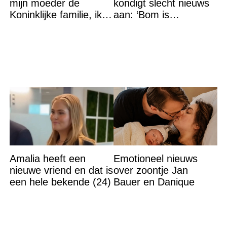
mijn moeder de
kondigt slecht nieuws
Koninklijke familie, ik
aan: ‘Bom is
accepteer niet dat mijn
gebarsten’
vader vreemdgaat met
Amalia heeft een
Emotioneel nieuws
nieuwe vriend en dat is
over zoontje Jan
een hele bekende (24)
Bauer en Danique