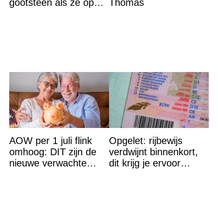
gootsteen als ze op
Thomas
vakantie gaat. De
reden? Ik ga dit ook
doen…
AOW per 1 juli flink
Opgelet: rijbewijs
omhoog: DIT zijn de
verdwijnt binnenkort,
nieuwe verwachte
dit krijg je ervoor
bedragen
terug…