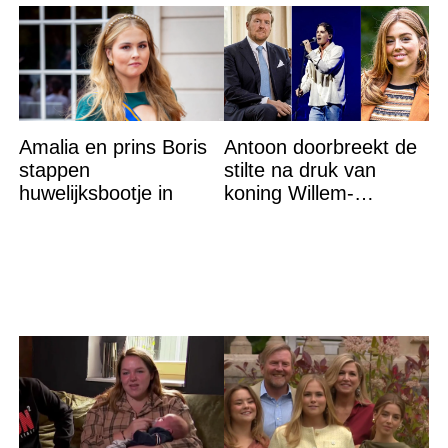
Amalia en prins Boris
Antoon doorbreekt de
stappen
stilte na druk van
huwelijksbootje in
koning Willem-
Alexander na gedurfde
beslissing rond prinses
Alexia