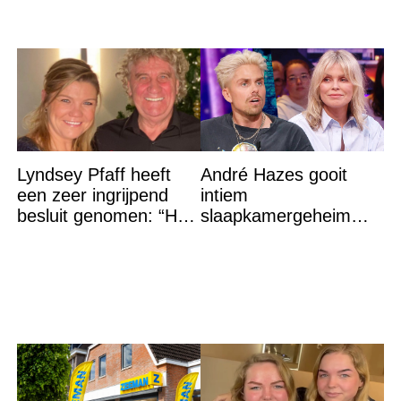
Lyndsey Pfaff heeft
André Hazes gooit
een zeer ingrijpend
intiem
besluit genomen: “Het
slaapkamergeheim
is voorbij”
van Bridget Maasland
op straat