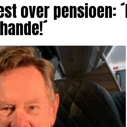
st over pensioen: ´
chande!´