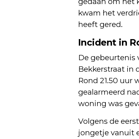
gedaan om het k
kwam het verdrie
heeft gered.
Incident in 
De gebeurtenis v
Bekkerstraat in 
Rond 21.50 uur 
gealarmeerd nad
woning was geva
Volgens de eers
jongetje vanuit