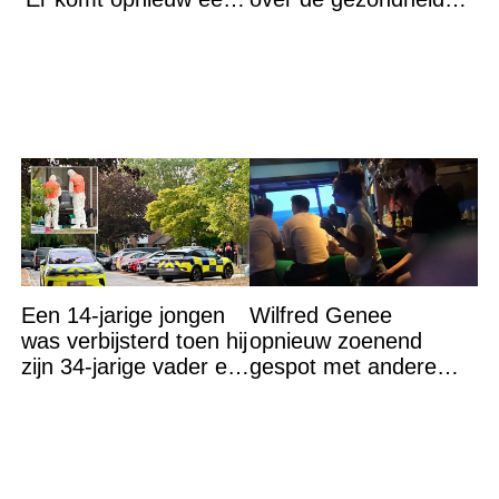
grote ramp aan’
van haar zoon:
'Alsjeblieft, red het
kind'
Een 14-jarige jongen
Wilfred Genee
was verbijsterd toen hij
opnieuw zoenend
zijn 34-jarige vader en
gespot met andere
30-jarige moeder dood
vrouw en ze is een
in bed aantrof,
hele bekende