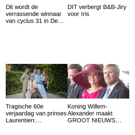
Dit wordt de
DIT verbergt B&B-Jiry
verrassende winnaar
voor Iris
van cyclus 31 in De
Bondgenoten
Tragische 60e
Koning Willem-
verjaardag van prinses
Alexander maakt
Laurentien:
GROOT NIEUWS
‘Hartverscheurend’
bekend. Het brengt het
gehele koningshuis én