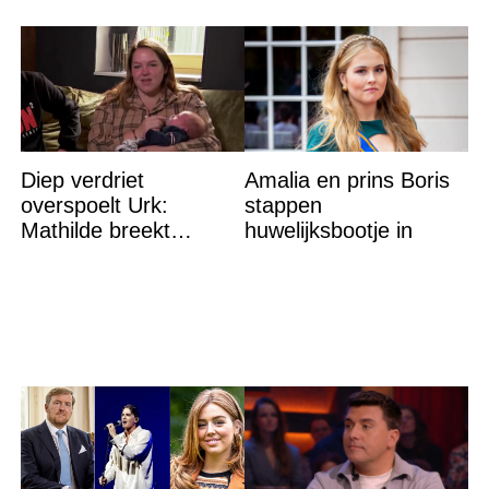
Diep verdriet
Amalia en prins Boris
overspoelt Urk:
stappen
Mathilde breekt
huwelijksbootje in
helemaal – ‘Ik kan dit
niet nóg eens aan’