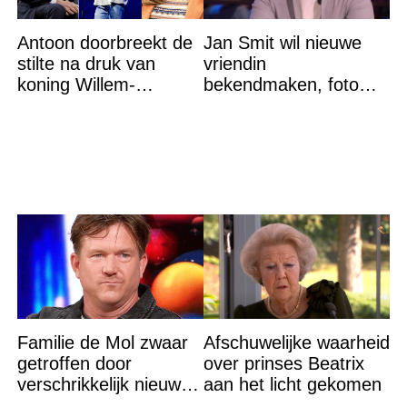
Antoon doorbreekt de
Jan Smit wil nieuwe
stilte na druk van
vriendin
koning Willem-
bekendmaken, foto
Alexander na gedurfde
van etentje bewerkt
beslissing rond prinses
met AI
Alexia
Familie de Mol zwaar
Afschuwelijke waarheid
getroffen door
over prinses Beatrix
verschrikkelijk nieuws:
aan het licht gekomen
“We waren te laat…”