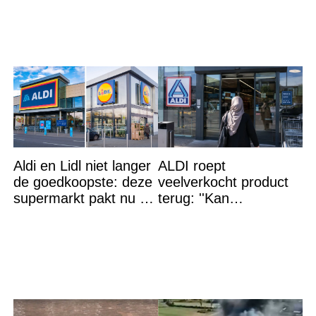
het volk in shock en
Aldi en Lidl niet langer
ALDI roept
de goedkoopste: deze
veelverkocht product
supermarkt pakt nu de
terug: ''Kan
winst en zijn
levensgevaarlijk zijn
goedkoper
voor bepaalde
mensen''