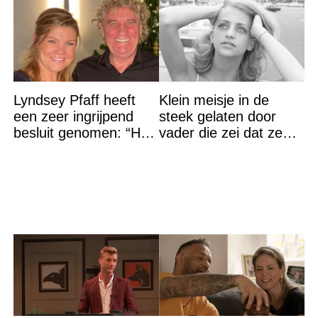
Lyndsey Pfaff heeft
Klein meisje in de
een zeer ingrijpend
steek gelaten door
besluit genomen: “Het
vader die zei dat ze
is voorbij”
‘dood’ was voor hem –
nu is ze een beroemde
actrice