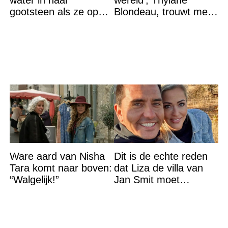
water in haar
wereld’, Thylane
gootsteen als ze op
Blondeau, trouwt met
vakantie gaat. De
een Franse dj tijdens
reden? Ik ga dit ook
een sprookjesachtige
doen…
Ware aard van Nisha
Dit is de echte reden
Tara komt naar boven:
dat Liza de villa van
“Walgelijk!”
Jan Smit moet
verlaten