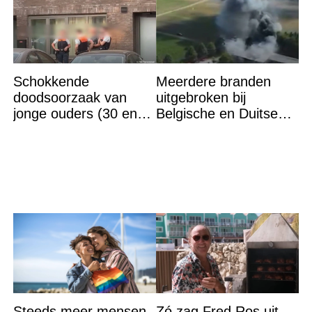
Schokkende
Meerdere branden
doodsoorzaak van
uitgebroken bij
jonge ouders (30 en
Belgische en Duitse
34) in Brugge
grens in Zuid-Limburg
bekendgemaakt
Steeds meer mensen
Zó zag Fred Ros uit