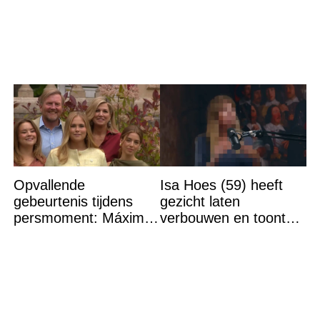
Opvallende
Isa Hoes (59) heeft
gebeurtenis tijdens
gezicht laten
persmoment: Máxima
verbouwen en toont
grijpt in
resultaat, volgers
schrikken