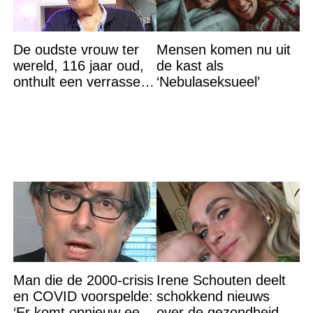
De oudste vrouw ter
Mensen komen nu uit
wereld, 116 jaar oud,
de kast als
onthult een verrassend
‘Nebulaseksueel’
geheim voor haar
lange leven
Man die de 2000-crisis
Irene Schouten deelt
en COVID voorspelde:
schokkend nieuws
‘Er komt opnieuw een
over de gezondheid