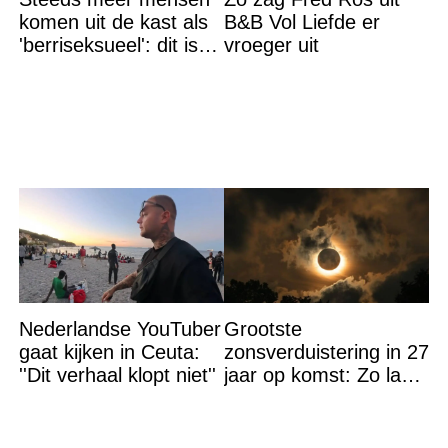
komen uit de kast als
B&B Vol Liefde er
'berriseksueel': dit is
vroeger uit
wat het betekent
Nederlandse YouTuber
Grootste
gaat kijken in Ceuta:
zonsverduistering in 27
''Dit verhaal klopt niet''
jaar op komst: Zo laat
is het hoogtepunt en
op DEZE plekken heb
je het