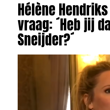
Hélène Hendriks
vraag: ´Heb jij d
Sneijder?´