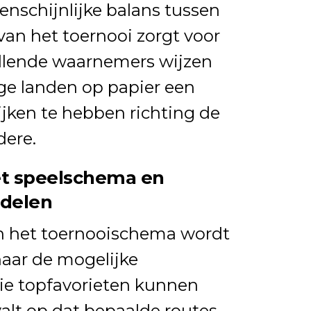
nschijnlijke balans tussen
an het toernooi zorgt voor
illende waarnemers wijzen
e landen op papier een
jken te hebben richting de
dere.
et speelschema en
rdelen
an het toernooischema wordt
naar de mogelijke
ie topfavorieten kunnen
 valt op dat bepaalde routes