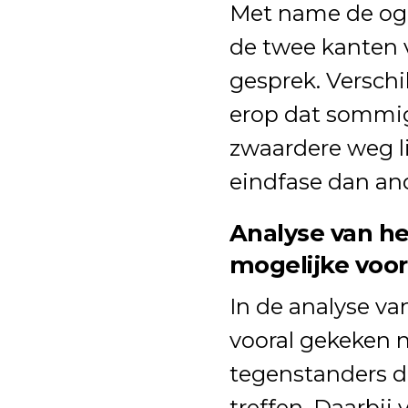
Met name de oge
de twee kanten v
gesprek. Versch
erop dat sommig
zwaardere weg li
eindfase dan an
Analyse van h
mogelijke voo
In de analyse v
vooral gekeken 
tegenstanders d
treffen. Daarbij