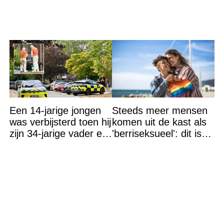
Een 14-jarige jongen
Steeds meer mensen
was verbijsterd toen hij
komen uit de kast als
zijn 34-jarige vader en
'berriseksueel': dit is
30-jarige moeder dood
wat het betekent
in bed aantrof,