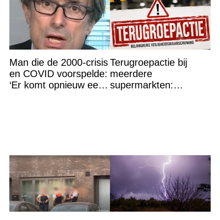
Man die de 2000-crisis
Terugroepactie bij
en COVID voorspelde:
meerdere
‘Er komt opnieuw een
supermarkten:
grote ramp aan’
Glasdeeltjes aanwezig
in dit product