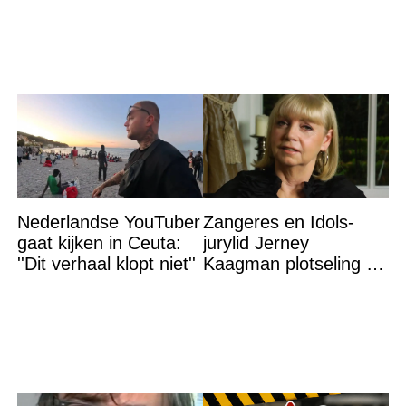
vakantie
Nederlandse YouTuber
Zangeres en Idols-
gaat kijken in Ceuta:
jurylid Jerney
''Dit verhaal klopt niet''
Kaagman plotseling op
79-jarige leeftijd
overleden