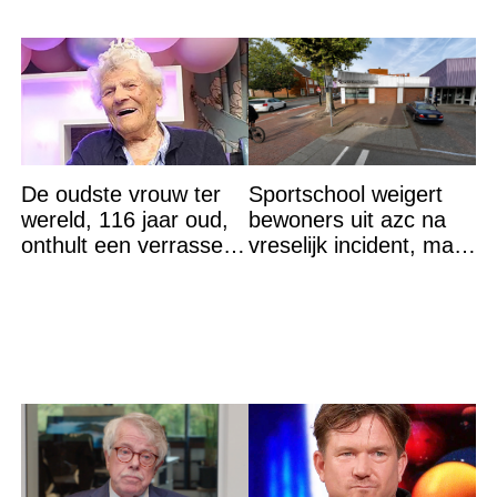
De oudste vrouw ter
Sportschool weigert
wereld, 116 jaar oud,
bewoners uit azc na
onthult een verrassend
vreselijk incident, maar
geheim voor haar
krijgt tik op vingers
lange leven