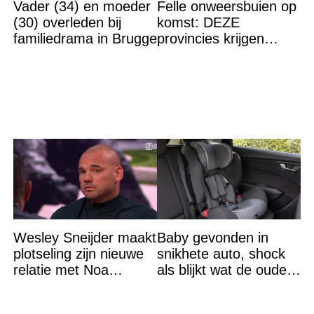
Vader (34) en moeder
Felle onweersbuien op
(30) overleden bij
komst: DEZE
familiedrama in Brugge
provincies krijgen
straks als eerst de
volle laag
Wesley Sneijder maakt
Baby gevonden in
plotseling zijn nieuwe
snikhete auto, shock
relatie met Noa
als blijkt wat de ouders
bekend
aan het doen zijn