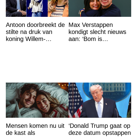
Antoon doorbreekt de
Max Verstappen
stilte na druk van
kondigt slecht nieuws
koning Willem-
aan: ‘Bom is
Alexander na gedurfde
gebarsten’
beslissing rond prinses
Alexia
Mensen komen nu uit
‘Donald Trump gaat op
de kast als
deze datum opstappen