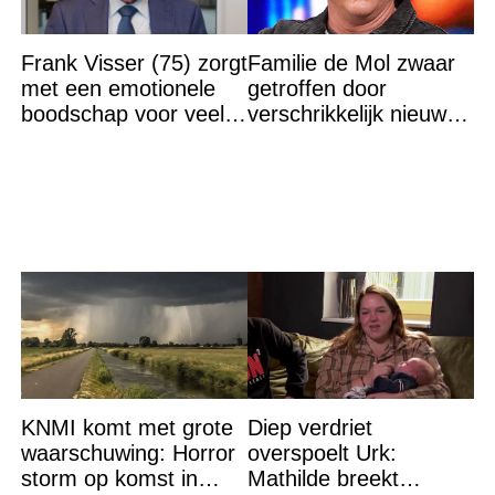
Frank Visser (75) zorgt
Familie de Mol zwaar
met een emotionele
getroffen door
boodschap voor veel
verschrikkelijk nieuws:
verdriet en geschokte
“We waren te laat…”
reacties
KNMI komt met grote
Diep verdriet
waarschuwing: Horror
overspoelt Urk:
storm op komst in
Mathilde breekt