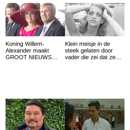
Koning Willem-
Klein meisje in de
Alexander maakt
steek gelaten door
GROOT NIEUWS
vader die zei dat ze
bekend. Het brengt het
‘dood’ was voor hem –
gehele koningshuis én
nu is ze een beroemde
het volk in shock en
actrice