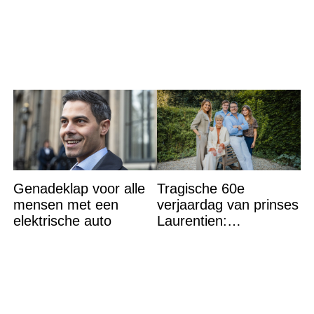
deze regio
helemaal – ‘Ik kan dit
niet nóg eens aan’
Genadeklap voor alle
Tragische 60e
mensen met een
verjaardag van prinses
elektrische auto
Laurentien:
‘Hartverscheurend’