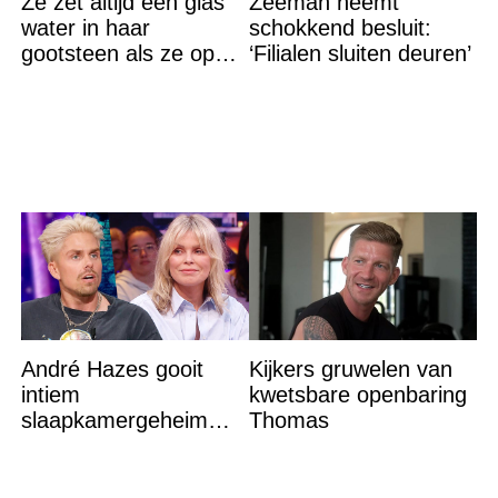
Ze zet altijd een glas
Zeeman neemt
water in haar
schokkend besluit:
gootsteen als ze op
‘Filialen sluiten deuren’
vakantie gaat. De
reden? Ik ga dit ook
doen…
André Hazes gooit
Kijkers gruwelen van
intiem
kwetsbare openbaring
slaapkamergeheim
Thomas
van Bridget Maasland
op straat