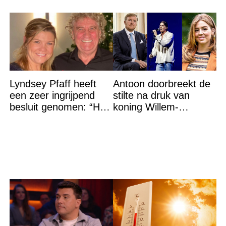
Lyndsey Pfaff heeft
Antoon doorbreekt de
een zeer ingrijpend
stilte na druk van
besluit genomen: “Het
koning Willem-
is voorbij”
Alexander na gedurfde
beslissing rond prinses
Alexia