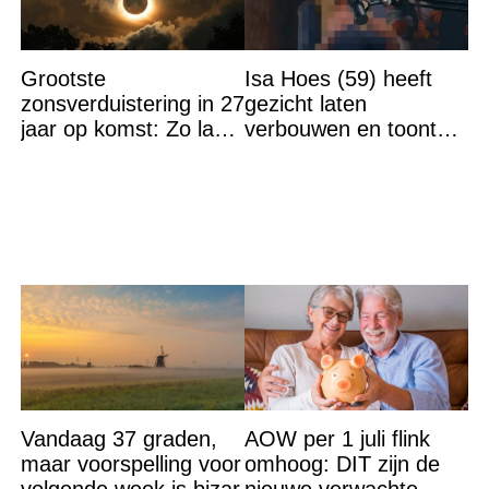
Grootste
Isa Hoes (59) heeft
zonsverduistering in 27
gezicht laten
jaar op komst: Zo laat
verbouwen en toont
is het hoogtepunt en
resultaat, volgers
op DEZE plekken heb
schrikken
je het
Vandaag 37 graden,
AOW per 1 juli flink
maar voorspelling voor
omhoog: DIT zijn de