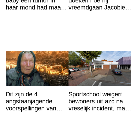
baby een tumor in
doeken hoe hij
haar mond had maar
vreemdgaan Jacobien
de waarheid sloeg
ontdekte
iedereen met stomheid
Dit zijn de 4
Sportschool weigert
angstaanjagende
bewoners uit azc na
voorspellingen van
vreselijk incident, maar
Baba Vanga voor de
krijgt tik op vingers
rest van dit jaar