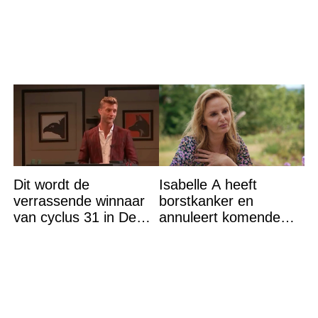
Dit wordt de
Isabelle A heeft
verrassende winnaar
borstkanker en
van cyclus 31 in De
annuleert komende
Bondgenoten
optredens: “Het is heel
erg”