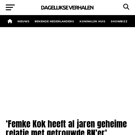
NIEUWS
BEKENDE NEDERLANDERS
KONINKLIJK HUIS
SHOWBIZZ
‘Femke Kok heeft al jaren geheime
relatie met getrouwde BN’er’