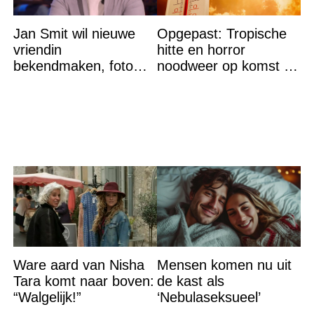
Jan Smit wil nieuwe
Opgepast: Tropische
vriendin
hitte en horror
bekendmaken, foto
noodweer op komst –
van etentje bewerkt
let op jezelf
met AI
Ware aard van Nisha
Mensen komen nu uit
Tara komt naar boven:
de kast als
“Walgelijk!”
‘Nebulaseksueel’