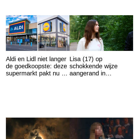
Aldi en Lidl niet langer
Lisa (17) op
de goedkoopste: deze
schokkende wijze
supermarkt pakt nu de
aangerand in
winst en zijn
zwembad Sliedrecht:
goedkoper
dit is de dader