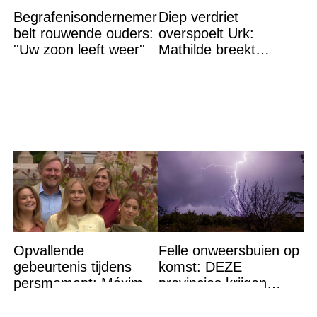
Begrafenisondernemer
Diep verdriet
belt rouwende ouders:
overspoelt Urk:
''Uw zoon leeft weer''
Mathilde breekt
helemaal – ‘Ik kan dit
niet nóg eens aan’
Opvallende
Felle onweersbuien op
gebeurtenis tijdens
komst: DEZE
persmoment: Máxima
provincies krijgen
grijpt in
straks als eerst de
volle laag