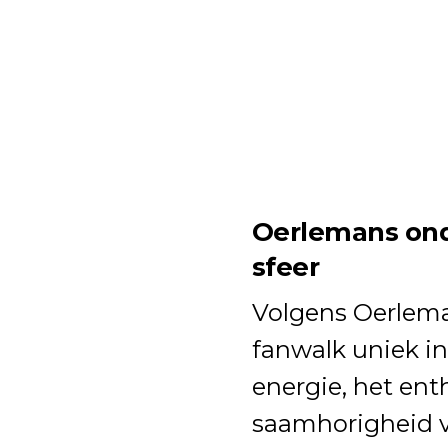
Oerlemans ond
sfeer
Volgens Oerlema
fanwalk uniek in 
energie, het en
saamhorigheid v