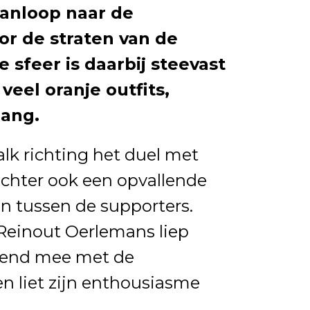
aanloop naar de
or de straten van de
 sfeer is daarbij steevast
veel oranje outfits,
zang.
lk richting het duel met
echter ook een opvallende
n tussen de supporters.
einout Oerlemans liep
tend mee met de
n liet zijn enthousiasme