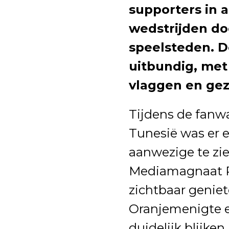
supporters in 
wedstrijden do
speelsteden. De
uitbundig, met 
vlaggen en ge
Tijdens de fanwa
Tunesië was er 
aanwezige te zie
Mediamagnaat R
zichtbaar genie
Oranjemenigte e
duidelijk blijken.