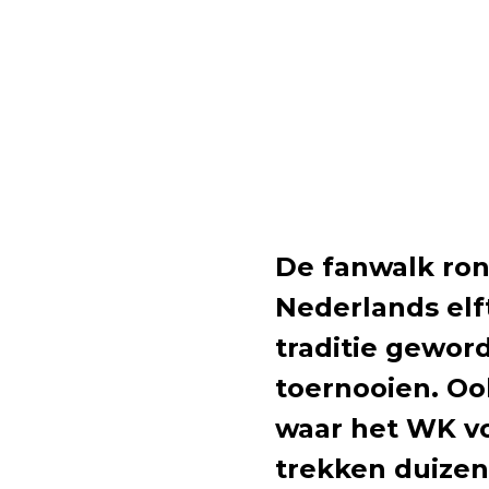
De fanwalk ron
Nederlands elft
traditie gewor
toernooien. Oo
waar het WK vo
trekken duize