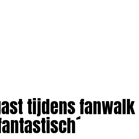
ast tijdens fanwalk
 fantastisch´