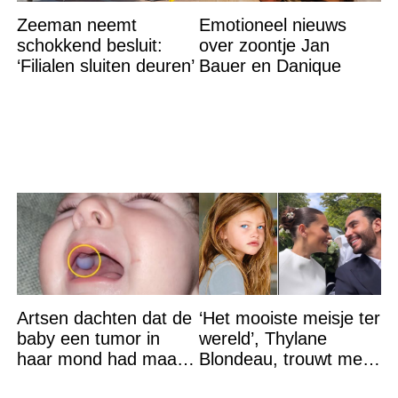
Zeeman neemt
Emotioneel nieuws
schokkend besluit:
over zoontje Jan
‘Filialen sluiten deuren’
Bauer en Danique
Artsen dachten dat de
‘Het mooiste meisje ter
baby een tumor in
wereld’, Thylane
haar mond had maar
Blondeau, trouwt met
de waarheid sloeg
een Franse dj tijdens