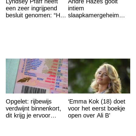
Lyndsey Pfaff heeft
André Hazes gooit
een zeer ingrijpend
intiem
besluit genomen: “Het
slaapkamergeheim
is voorbij”
van Bridget Maasland
op straat
Opgelet: rijbewijs
‘Emma Kok (18) doet
verdwijnt binnenkort,
voor het eerst boekje
dit krijg je ervoor
open over Ali B’
terug…