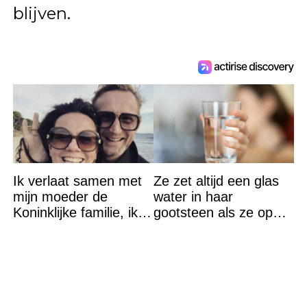
blijven.
Ik verlaat samen met
Ze zet altijd een glas
mijn moeder de
water in haar
Koninklijke familie, ik
gootsteen als ze op
accepteer niet dat mijn
vakantie gaat. De
vader vreemdgaat met
reden? Ik ga dit ook
doen…