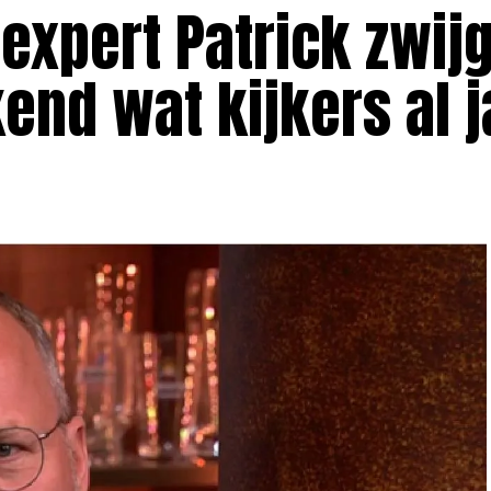
xpert Patrick zwijg
end wat kijkers al j