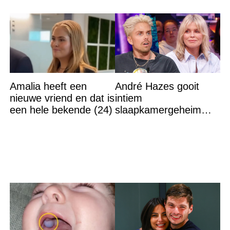
Amalia heeft een
André Hazes gooit
nieuwe vriend en dat is
intiem
een hele bekende (24)
slaapkamergeheim
van Bridget Maasland
op straat