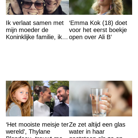
Ik verlaat samen met
‘Emma Kok (18) doet
mijn moeder de
voor het eerst boekje
Koninklijke familie, ik
open over Ali B’
accepteer niet dat mijn
vader vreemdgaat met
‘Het mooiste meisje ter
Ze zet altijd een glas
wereld’, Thylane
water in haar