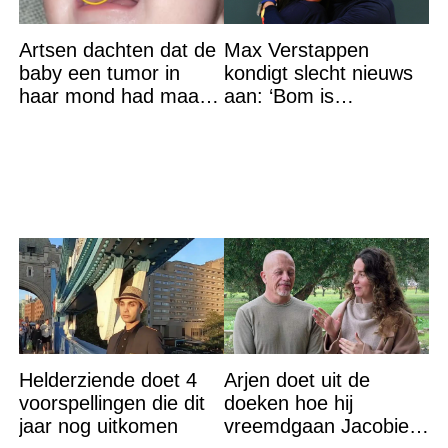
Artsen dachten dat de
Max Verstappen
baby een tumor in
kondigt slecht nieuws
haar mond had maar
aan: ‘Bom is
de waarheid sloeg
gebarsten’
iedereen met stomheid
Helderziende doet 4
Arjen doet uit de
voorspellingen die dit
doeken hoe hij
jaar nog uitkomen
vreemdgaan Jacobien