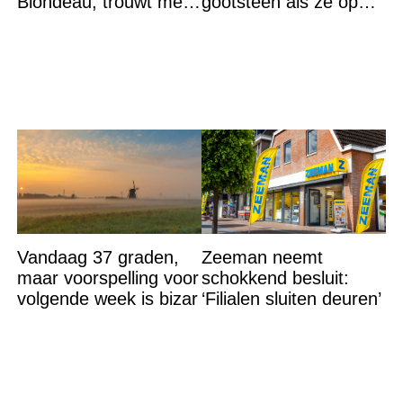
Blondeau, trouwt met
gootsteen als ze op
een Franse dj tijdens
vakantie gaat. De
een sprookjesachtige
reden? Ik ga dit ook
doen…
Vandaag 37 graden,
Zeeman neemt
maar voorspelling voor
schokkend besluit:
volgende week is bizar
‘Filialen sluiten deuren’