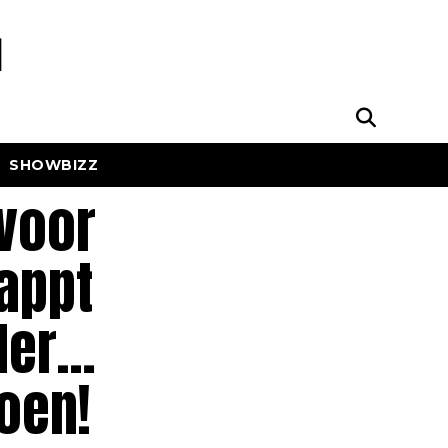
SHOWBIZZ
voor
 appt
der…
oen!