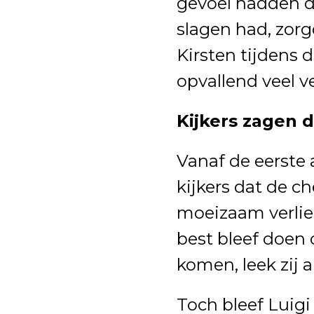
gevoel hadden da
slagen had, zor
Kirsten tijdens d
opvallend veel v
Kijkers zagen d
Vanaf de eerste 
kijkers dat de c
moeizaam verliep
best bleef doen 
komen, leek zij 
Toch bleef Luig