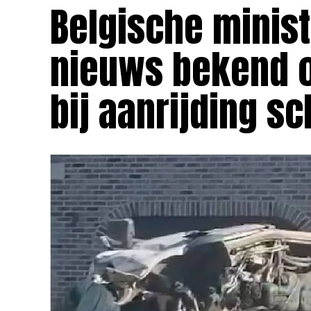
Belgische minist
nieuws bekend o
bij aanrijding s