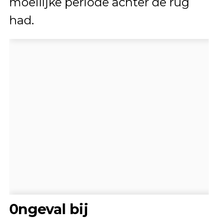
moeilijke periode achter de rug
had.
0ngeval bij