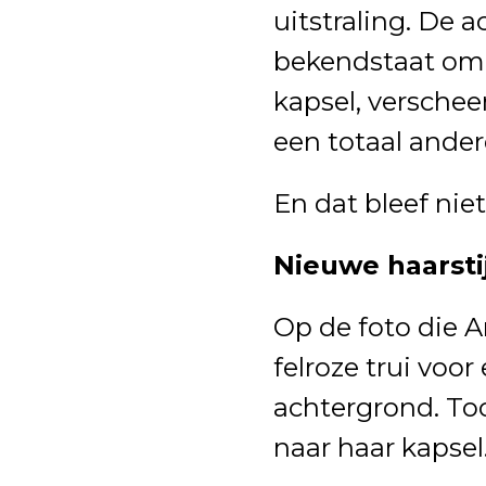
uitstraling. De a
bekendstaat om 
kapsel, versche
een totaal ander
En dat bleef ni
Nieuwe haarstij
Op de foto die A
felroze trui voo
achtergrond. Toc
naar haar kapsel