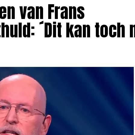
en van Frans
ld: ´Dit kan toch n