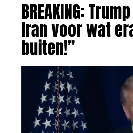
BREAKING: Trum
Iran voor wat er
buiten!”