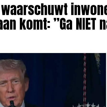
p waarschuwt inwon
aan komt: ”Ga NIET 