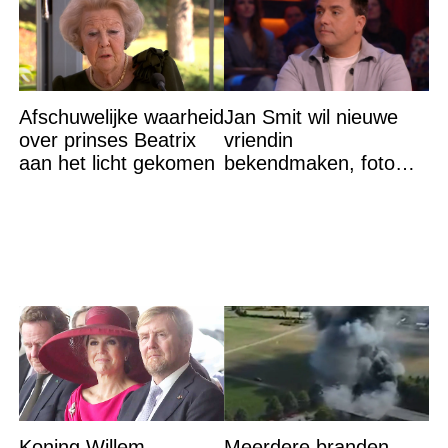
Afschuwelijke waarheid
Jan Smit wil nieuwe
over prinses Beatrix
vriendin
aan het licht gekomen
bekendmaken, foto
van etentje bewerkt
met AI
Koning Willem-
Meerdere branden