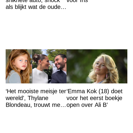
snikhete auto, shock
voor Iris
als blijkt wat de ouders
aan het doen zijn
‘Het mooiste meisje ter
‘Emma Kok (18) doet
wereld’, Thylane
voor het eerst boekje
Blondeau, trouwt met
open over Ali B’
een Franse dj tijdens
een sprookjesachtige