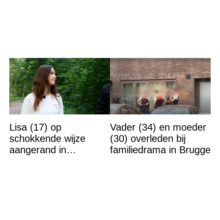
wordt gevonden
Lisa (17) op
Vader (34) en moeder
schokkende wijze
(30) overleden bij
aangerand in
familiedrama in Brugge
zwembad Sliedrecht:
dit is de dader