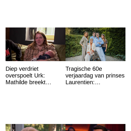
Diep verdriet
Tragische 60e
overspoelt Urk:
verjaardag van prinses
Mathilde breekt
Laurentien:
helemaal – ‘Ik kan dit
‘Hartverscheurend’
niet nóg eens aan’