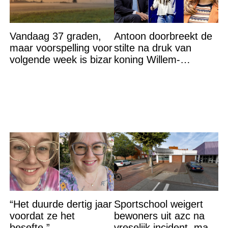
Vandaag 37 graden,
Antoon doorbreekt de
maar voorspelling voor
stilte na druk van
volgende week is bizar
koning Willem-
Alexander na gedurfde
beslissing rond prinses
Alexia
“Het duurde dertig jaar
Sportschool weigert
voordat ze het
bewoners uit azc na
besefte.”
vreselijk incident, maar