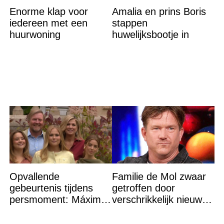
Enorme klap voor
Amalia en prins Boris
iedereen met een
stappen
huurwoning
huwelijksbootje in
Opvallende
Familie de Mol zwaar
gebeurtenis tijdens
getroffen door
persmoment: Máxima
verschrikkelijk nieuws:
grijpt in
“We waren te laat…”