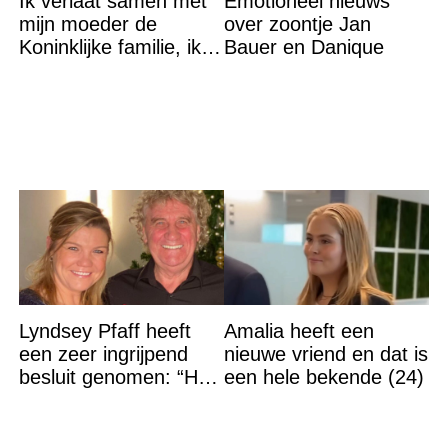
Ik verlaat samen met
Emotioneel nieuws
mijn moeder de
over zoontje Jan
Koninklijke familie, ik
Bauer en Danique
accepteer niet dat mijn
vader vreemdgaat met
Lyndsey Pfaff heeft
Amalia heeft een
een zeer ingrijpend
nieuwe vriend en dat is
besluit genomen: “Het
een hele bekende (24)
is voorbij”