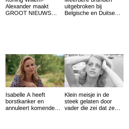
Alexander maakt
uitgebroken bij
GROOT NIEUWS
Belgische en Duitse
bekend. Het brengt het
grens in Zuid-Limburg
gehele koningshuis én
het volk in shock en
Isabelle A heeft
Klein meisje in de
borstkanker en
steek gelaten door
annuleert komende
vader die zei dat ze
optredens: “Het is heel
‘dood’ was voor hem –
erg”
nu is ze een beroemde
actrice