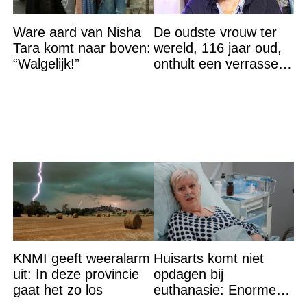
Ware aard van Nisha
De oudste vrouw ter
Tara komt naar boven:
wereld, 116 jaar oud,
“Walgelijk!”
onthult een verrassend
geheim voor haar
lange leven
KNMI geeft weeralarm
Huisarts komt niet
uit: In deze provincie
opdagen bij
gaat het zo los
euthanasie: Enorme
shock als blijkt waar ze