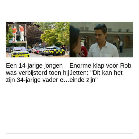
Een 14-jarige jongen
Enorme klap voor Rob
was verbijsterd toen hij
Jetten: ''Dit kan het
zijn 34-jarige vader en
einde zijn''
30-jarige moeder dood
in bed aantrof,