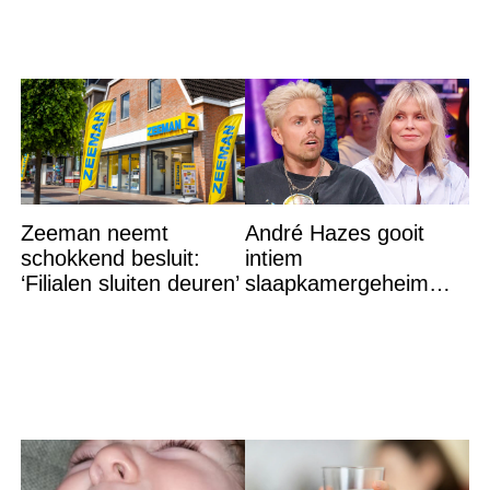
Zeeman neemt
André Hazes gooit
schokkend besluit:
intiem
‘Filialen sluiten deuren’
slaapkamergeheim
van Bridget Maasland
op straat