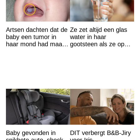
Artsen dachten dat de
Ze zet altijd een glas
baby een tumor in
water in haar
haar mond had maar
gootsteen als ze op
de waarheid sloeg
vakantie gaat. De
iedereen met stomheid
reden? Ik ga dit ook
doen…
Baby gevonden in
DIT verbergt B&B-Jiry