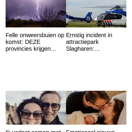
Felle onweersbuien op
Ernstig incident in
komst: DEZE
attractiepark
provincies krijgen
Slagharen:
straks als eerst de
Politiehelikopter de
volle laag
lucht in