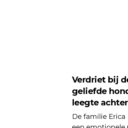
Verdriet bij 
geliefde hon
leegte achter
De familie
Erica
een emotionele 