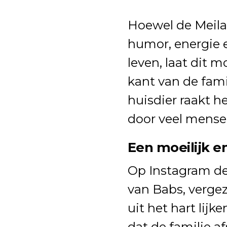
Hoewel de Meil
humor, energie 
leven, laat dit 
kant van de famil
huisdier raakt h
door veel mense
Een moeilijk en
Op Instagram de
van Babs, verge
uit het hart lijk
dat de familie 