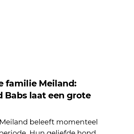
de familie Meiland:
d Babs laat een grote
 Meiland
beleeft momenteel
periode. Hun geliefde hond