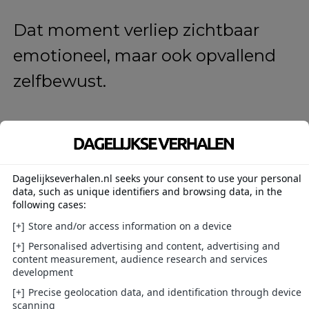
Dat moment verliep zichtbaar
emotioneel, maar ook opvallend
zelfbewust.