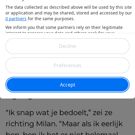
Evie reageert met openheid en
trots
Evie liet duidelijk merken dat ze
het oneens was met het oordeel,
zonder de jury aan te vallen. Ze
erkende dat ze de kritiek deels
begreep, maar bleef ook bij haar
eigen gevoel.
“Ik snap wat je bedoelt,” zei ze
richting Milan. “Maar als ik eerlijk
ben, ben ik het er niet helemaal