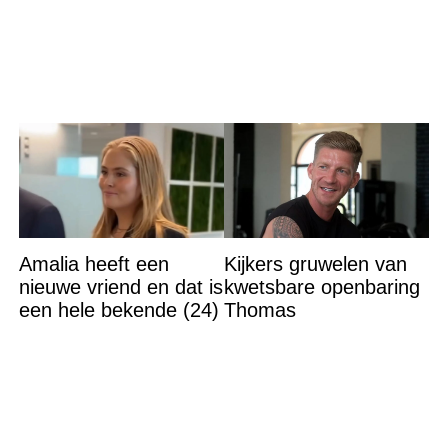
accepteer niet dat mijn
gebarsten’
vader vreemdgaat met
Amalia heeft een
Kijkers gruwelen van
nieuwe vriend en dat is
kwetsbare openbaring
een hele bekende (24)
Thomas