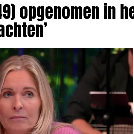
49) opgenomen in h
achten’