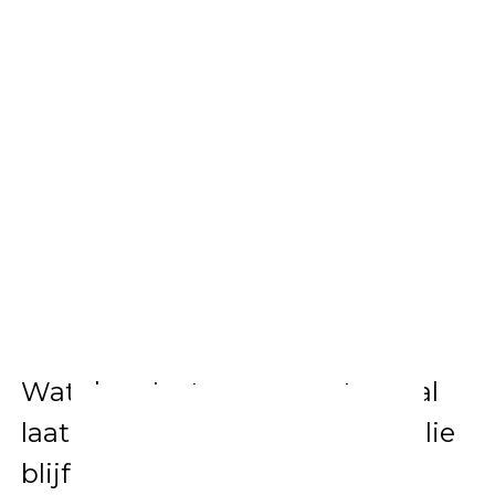
Wat deze Instagram-post vooral
laat zien, is hoe belangrijk familie
blijft binnen het leven van de