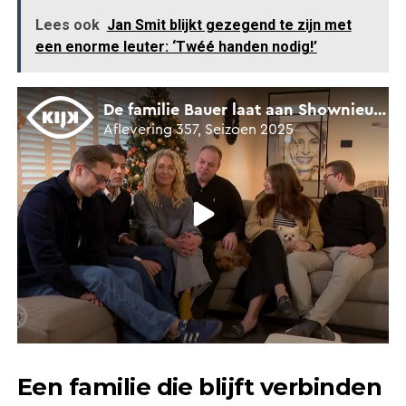
Lees ook
Jan Smit blijkt gezegend te zijn met
een enorme leuter: ‘Twéé handen nodig!’
Een familie die blijft verbinden