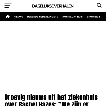
NIEUWS
BEKENDE NEDERLANDERS
KONINKLIJK HUIS
SHOWBIZZ
Droevig nieuws uit het ziekenhuis
over Rachel Hazes: ”We zijn er