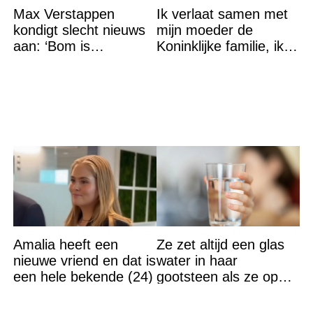
Max Verstappen
Ik verlaat samen met
kondigt slecht nieuws
mijn moeder de
aan: ‘Bom is
Koninklijke familie, ik
gebarsten’
accepteer niet dat mijn
vader vreemdgaat met
Amalia heeft een
Ze zet altijd een glas
nieuwe vriend en dat is
water in haar
een hele bekende (24)
gootsteen als ze op
vakantie gaat. De
reden? Ik ga dit ook