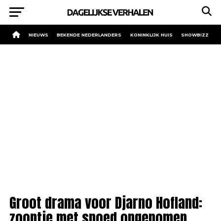
NIEUWS
BEKENDE NEDERLANDERS
KONINKLIJK HUIS
SHOWBIZZ
Groot drama voor Djarno Hofland:
zoontje met spoed opgenomen