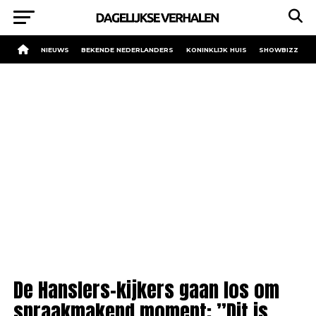
NIEUWS
BEKENDE NEDERLANDERS
KONINKLIJK HUIS
SHOWBIZZ
De Hanslers-kijkers gaan los om
spraakmakend moment: ”Dit is