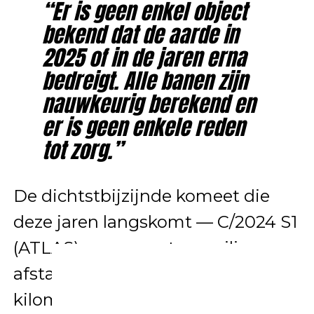
“Er is geen enkel object
bekend dat de aarde in
2025 of in de jaren erna
bedreigt. Alle banen zijn
nauwkeurig berekend en
er is geen enkele reden
tot zorg.”
De dichtstbijzijnde komeet die
deze jaren langskomt — C/2024 S1
(ATLAS) — passeert op veilige
afstand van circa 270 miljoen
kilometer. Dat is meer dan