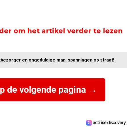
der om het artikel verder te lezen
stbezorger en ongeduldige man: spanningen op straat!
op de volgende pagina →