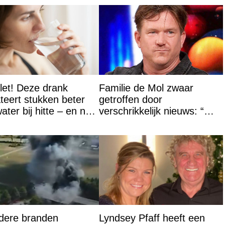
et! Deze drank
Familie de Mol zwaar
teert stukken beter
getroffen door
ater bij hitte – en nee
verschrikkelijk nieuws: “We
s geen thee
waren te laat…”
dere branden
Lyndsey Pfaff heeft een