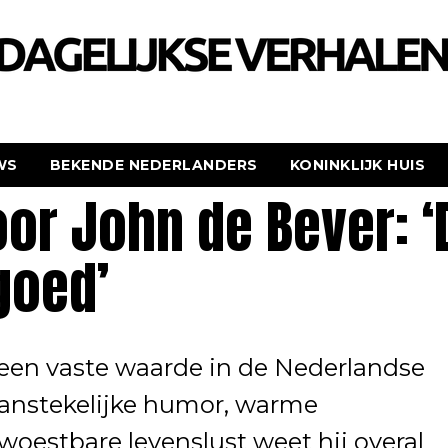
WS
BEKENDE NEDERLANDERS
KONINKLIJK HUIS
or John de Bever: ‘D
goed’
n een vaste waarde in de Nederlandse
aanstekelijke humor, warme
woestbare levenslust weet hij overal