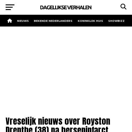
NIEUWS
BEKENDE NEDERLANDERS
KONINKLIJK HUIS
SHOWBIZZ
Vreselijk nieuws over Royston
Drenthe (38) na herseninfarct