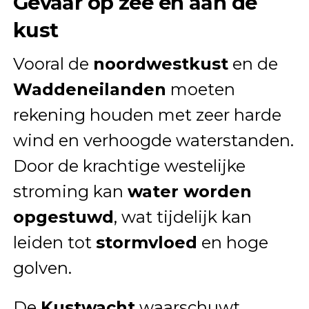
Gevaar op zee en aan de
kust
Vooral de
noordwestkust
en de
Waddeneilanden
moeten
rekening houden met zeer harde
wind en verhoogde waterstanden.
Door de krachtige westelijke
stroming kan
water worden
opgestuwd
, wat tijdelijk kan
leiden tot
stormvloed
en hoge
golven.
De
Kustwacht
waarschuwt