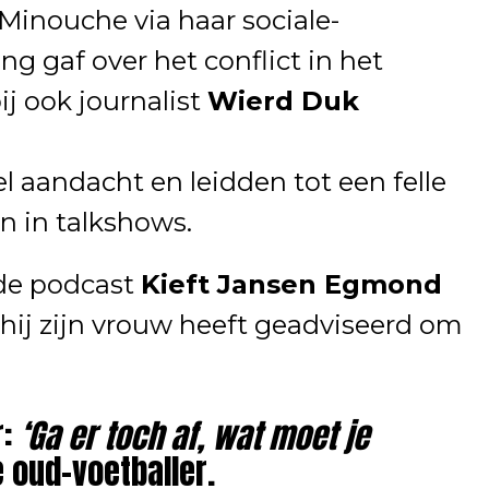
Minouche via haar sociale-
 gaf over het conflict in het
j ook journalist
Wierd Duk
l aandacht en leidden tot een felle
n in talkshows.
 de podcast
Kieft Jansen Egmond
ij zijn vrouw heeft geadviseerd om
r:
‘Ga er toch af, wat moet je
e oud-voetballer.