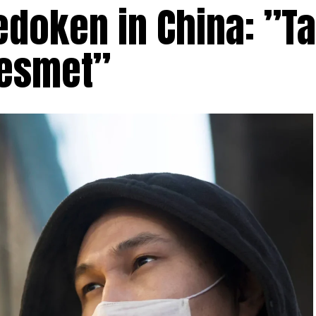
doken in China: ”Ta
besmet”