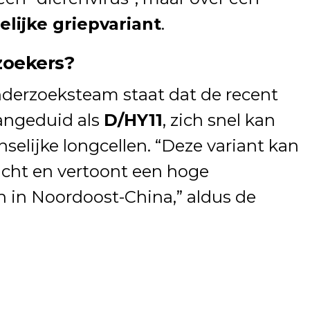
lijke griepvariant
.
zoekers?
nderzoeksteam staat dat de recent
aangeduid als
D/HY11
, zich snel kan
elijke longcellen. “Deze variant kan
lucht en vertoont een hoge
 in Noordoost-China,” aldus de