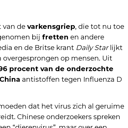
nt van de
varkensgriep
, die tot nu toe
genomen bij
fretten
en andere
edia en de Britse krant
Daily Star
lijkt
ijn overgesprongen op mensen. Uit
96 procent van de onderzochte
 China
antistoffen tegen Influenza D
moeden dat het virus zich al geruime
reidt. Chinese onderzoekers spreken
een “dierenvirus”, maar over een