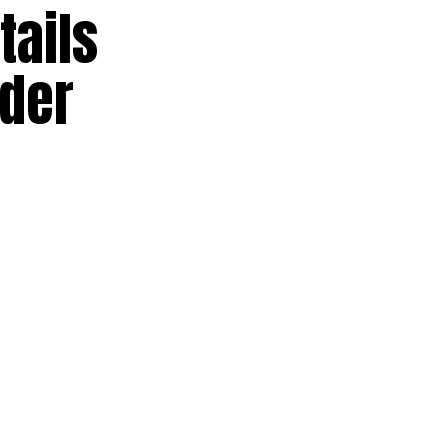
tails
nder