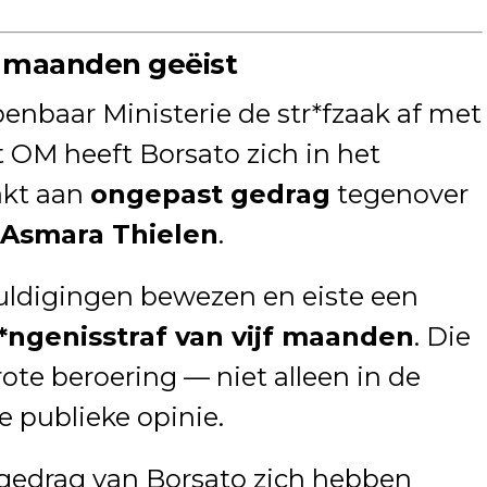
jf maanden geëist
enbaar Ministerie de str*fzaak af met
t OM heeft Borsato zich in het
akt aan
ongepast gedrag
tegenover
Asmara Thielen
.
ldigingen bewezen en eiste een
*ngenisstraf van vijf maanden
. Die
rote beroering — niet alleen in de
e publieke opinie.
gedrag van Borsato zich hebben