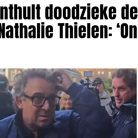
nthult doodzieke de
athalie Thielen: ‘O